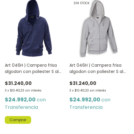
SIN STOCK
Art 046H | Campera frisa
Art 046H | Campera frisa
algodon con poliester S al
algodon con poliester S al
XXL - AZUL
XXL - GRIS MELANGE
$31.240,00
$31.240,00
3
x
$10.413,33
sin interés
3
x
$10.413,33
sin interés
$24.992,00
$24.992,00
con
con
Transferencia
Transferencia
Comprar