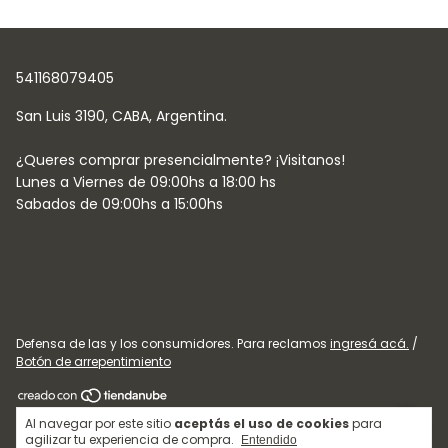
541168079405
Defensa de las y los consumidores. Para reclamos
ingresá acá.
/
Botón de arrepentimiento
Copyright Cotton Club - 33710684559 - 2026. Todos los derechos
Al navegar por este sitio
aceptás el uso de cookies
para
reservados.
agilizar tu experiencia de compra.
Entendido