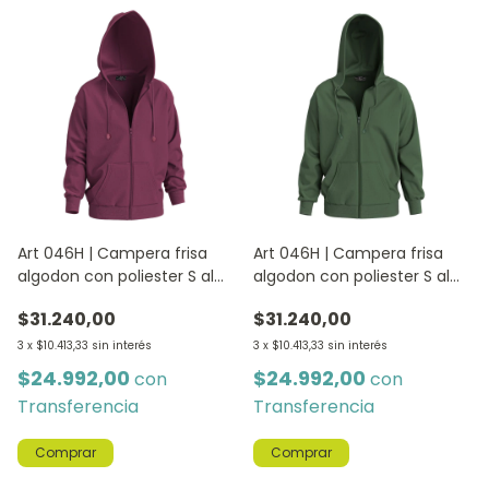
Art 046H | Campera frisa
Art 046H | Campera frisa
algodon con poliester S al
algodon con poliester S al
XXL - BORDO
XXL - VERDE
$31.240,00
$31.240,00
3
x
$10.413,33
sin interés
3
x
$10.413,33
sin interés
$24.992,00
$24.992,00
con
con
Transferencia
Transferencia
Comprar
Comprar