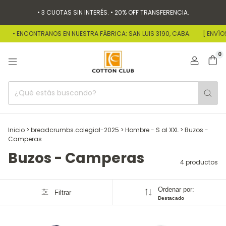
• 3 CUOTAS SIN INTERÉS. • 20% OFF TRANSFERENCIA.
• ENCONTRANOS EN NUESTRA FÁBRICA: SAN LUIS 3190, CABA.
[ ENVÍOS
0
Inicio
>
breadcrumbs.colegial-2025
>
Hombre - S al XXL
>
Buzos -
Camperas
Buzos - Camperas
4 productos
Ordenar por:
Filtrar
Destacado