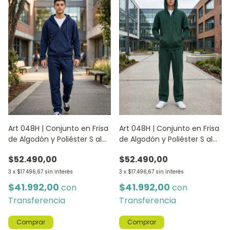
Art 048H | Conjunto en Frisa
Art 048H | Conjunto en Frisa
de Algodón y Poliéster S al
de Algodón y Poliéster S al
XXL - AZUL
XXL - VERDE
$52.490,00
$52.490,00
3
x
$17.496,67
sin interés
3
x
$17.496,67
sin interés
$41.992,00
$41.992,00
con
con
Transferencia
Transferencia
Comprar
Comprar