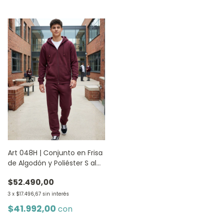
Art 048H | Conjunto en Frisa
de Algodón y Poliéster S al
XXL - BORDO
$52.490,00
3
x
$17.496,67
sin interés
$41.992,00
con