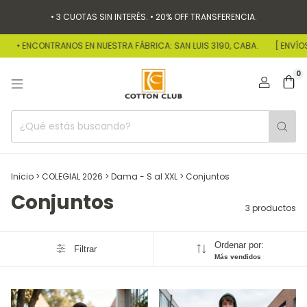
• 3 CUOTAS SIN INTERÉS. • 20% OFF TRANSFERENCIA.
• ENCONTRANOS EN NUESTRA FÁBRICA: SAN LUIS 3190, CABA.
[ ENVÍOS 
0
Inicio
>
COLEGIAL 2026
>
Dama - S al XXL
>
Conjuntos
Conjuntos
3 productos
Ordenar por:
Filtrar
Más vendidos