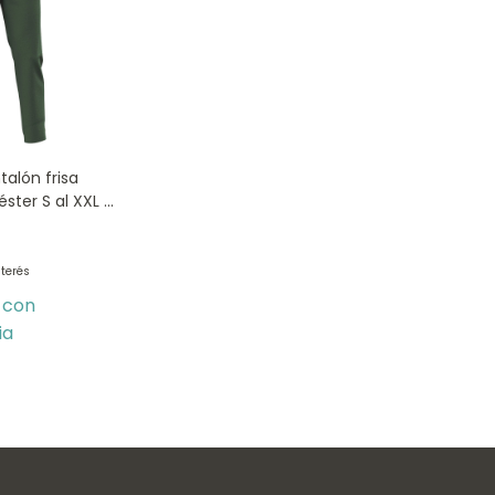
talón frisa
éster S al XXL -
nterés
0
con
ia