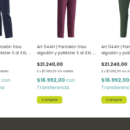
talón frisa
Art 044H | Pantalón frisa
Art 044H | Pan
éster S al XXL -
algodón y poliéster S al XXL -
algodón y poli
BORDO
VERDE
$21.240,00
$21.240,00
interés
3
x
$7.080,00
sin interés
3
x
$7.080,00
sin i
0
$16.992,00
$16.992,0
con
con
ia
Transferencia
Transferenc
Comprar
Comprar