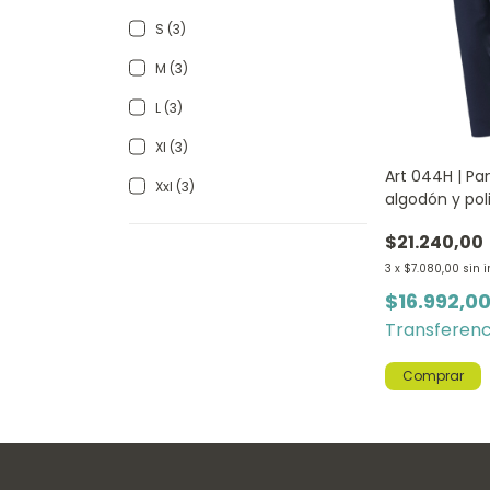
S (3)
M (3)
L (3)
Xl (3)
Art 044H | Pan
Xxl (3)
algodón y poli
AZUL
$21.240,00
3
x
$7.080,00
sin 
$16.992,0
Transferenc
Comprar