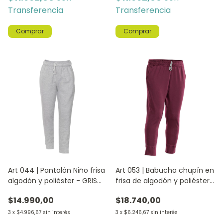
Transferencia
Transferencia
Comprar
Comprar
Art 044 | Pantalón Niño frisa
Art 053 | Babucha chupín en
algodón y poliéster - GRIS
frisa de algodón y poliéster
MELANGE
- BORDO
$14.990,00
$18.740,00
3
x
$4.996,67
sin interés
3
x
$6.246,67
sin interés