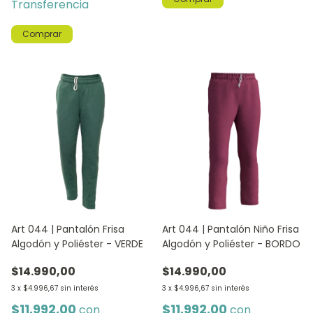
Transferencia
Comprar
Art 044 | Pantalón Frisa
Art 044 | Pantalón Niño Frisa
Algodón y Poliéster - VERDE
Algodón y Poliéster - BORDO
$14.990,00
$14.990,00
3
x
$4.996,67
sin interés
3
x
$4.996,67
sin interés
$11.992,00
$11.992,00
con
con