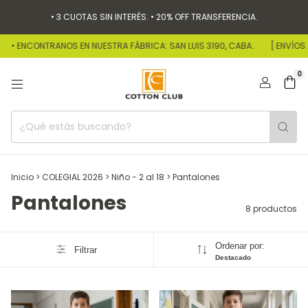
• 3 CUOTAS SIN INTERÉS. • 20% OFF TRANSFERENCIA.
• ENCONTRANOS EN NUESTRA FÁBRICA: SAN LUIS 3190, CABA.
[ ENVÍOS A 
0
Inicio
>
COLEGIAL 2026
>
Niño - 2 al 18
>
Pantalones
Pantalones
8 productos
Ordenar por:
Filtrar
Destacado