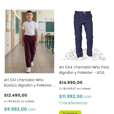
Art 044 | Pantalón Niño Frisa
Algodón y Poliéster - AZUL
Art 041 | Pantalón Niño
$14.990,00
Rústico Algodón y Poliéster -
3
x
$4.996,67
sin interés
BORDO
$12.490,00
$11.992,00
con
3
x
$4.163,33
sin interés
Transferencia
$9.992,00
con
Comprar