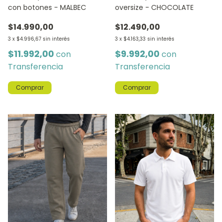
oversize - CHOCOLATE
con botones - MALBEC
$12.490,00
$14.990,00
3
x
$4.163,33
sin interés
3
x
$4.996,67
sin interés
$9.992,00
$11.992,00
con
con
Transferencia
Transferencia
Comprar
Comprar