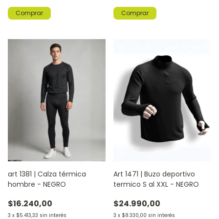
Comprar
Comprar
art 1381 | Calza térmica
Art 1471 | Buzo deportivo
hombre - NEGRO
termico S al XXL - NEGRO
$16.240,00
$24.990,00
3
x
$5.413,33
sin interés
3
x
$8.330,00
sin interés