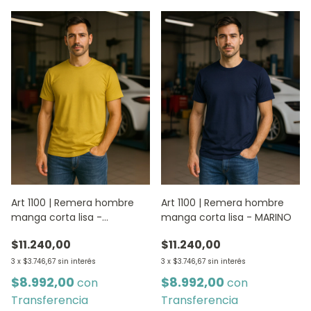
Art 1100 | Remera hombre
Art 1100 | Remera hombre
manga corta lisa -
manga corta lisa - MARINO
MOSTAZA
$11.240,00
$11.240,00
3
x
$3.746,67
sin interés
3
x
$3.746,67
sin interés
$8.992,00
$8.992,00
con
con
Transferencia
Transferencia