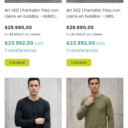
Art 1412 | Pantalón frisa con
Art 1412 | Pantalón frisa con
cierre en bolsillos - HUMO
cierre en bolsillos - GRIS
MELANGE
MELANGE
$29.990,00
$29.990,00
3
x
$9.996,67
sin interés
3
x
$9.996,67
sin interés
$23.992,00
$23.992,00
con
con
Transferencia
Transferencia
Comprar
Comprar