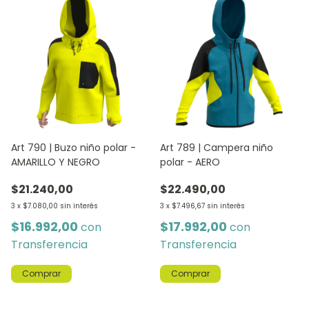
Art 790 | Buzo niño polar -
Art 789 | Campera niño
AMARILLO Y NEGRO
polar - AERO
$21.240,00
$22.490,00
3
x
$7.080,00
sin interés
3
x
$7.496,67
sin interés
$16.992,00
$17.992,00
con
con
Transferencia
Transferencia
Comprar
Comprar