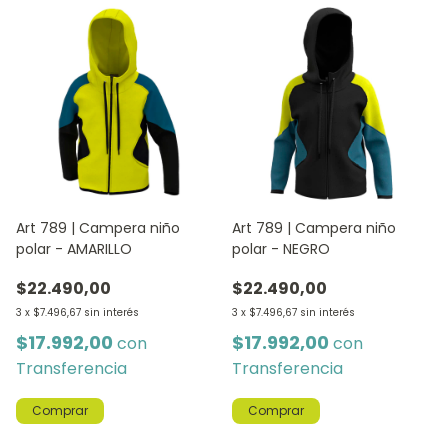
Art 789 | Campera niño
Art 789 | Campera niño
polar - AMARILLO
polar - NEGRO
$22.490,00
$22.490,00
3
x
$7.496,67
sin interés
3
x
$7.496,67
sin interés
$17.992,00
$17.992,00
con
con
Transferencia
Transferencia
Comprar
Comprar