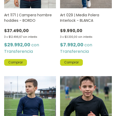
Art 1171 | Campera hombre
Art 029 | Media Polera
hoddies - BORDO
Interlock - BLANCA
$37.490,00
$9.990,00
3
x
$12.496,67
sin interés
3
x
$3.330,00
sin interés
$29.992,00
$7.992,00
con
con
Transferencia
Transferencia
Comprar
Comprar