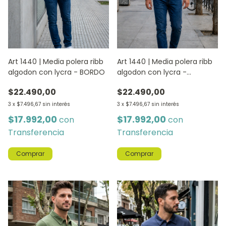
Art 1440 | Media polera ribb
Art 1440 | Media polera ribb
algodon con lycra - BORDO
algodon con lycra -
CHOCOLATE
$22.490,00
$22.490,00
3
x
$7.496,67
sin interés
3
x
$7.496,67
sin interés
$17.992,00
$17.992,00
con
con
Transferencia
Transferencia
Comprar
Comprar