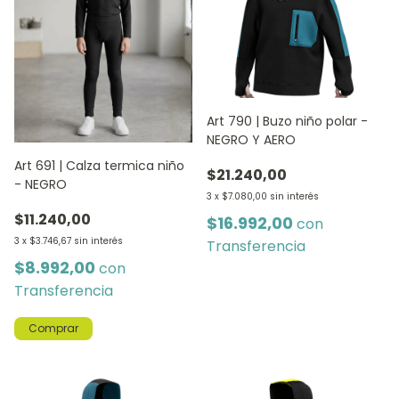
Art 790 | Buzo niño polar -
NEGRO Y AERO
Art 691 | Calza termica niño
$21.240,00
- NEGRO
3
x
$7.080,00
sin interés
$11.240,00
$16.992,00
con
3
x
$3.746,67
sin interés
Transferencia
$8.992,00
con
Transferencia
Comprar