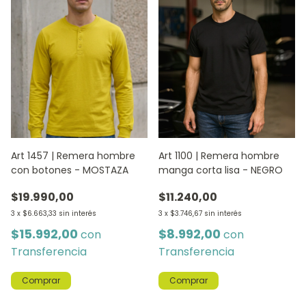
Art 1457 | Remera hombre
Art 1100 | Remera hombre
con botones - MOSTAZA
manga corta lisa - NEGRO
$19.990,00
$11.240,00
3
x
$6.663,33
sin interés
3
x
$3.746,67
sin interés
$15.992,00
$8.992,00
con
con
Transferencia
Transferencia
Comprar
Comprar