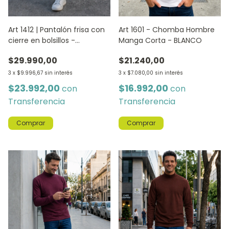
Art 1601 - Chomba Hombre
Art 1412 | Pantalón frisa con
Manga Corta - BLANCO
cierre en bolsillos -
CEMENTO
$21.240,00
$29.990,00
3
x
$7.080,00
sin interés
3
x
$9.996,67
sin interés
$16.992,00
$23.992,00
con
con
Transferencia
Transferencia
Comprar
Comprar