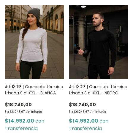
Art 1301F | Camiseta térmica
Art 1301F | Camiseta térmica
frisada S al XXL - BLANCA
frisada S al XXL - NEGRO
$18.740,00
$18.740,00
3
x
$6.246,67
sin interés
3
x
$6.246,67
sin interés
$14.992,00
$14.992,00
con
con
Transferencia
Transferencia