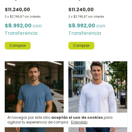
MELANGE
$11.240,00
$11.240,00
3
x
$3.746,67
sin interés
3
x
$3.746,67
sin interés
$8.992,00
$8.992,00
con
con
Transferencia
Transferencia
Comprar
Comprar
Al navegar por este sitio
aceptás el uso de cookies
para
agilizar tu experiencia de compra.
Entendido