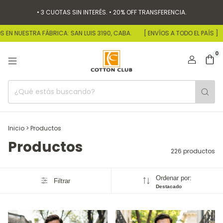
• 3 CUOTAS SIN INTERÉS. • 20% OFF TRANSFERENCIA.
A: SAN LUIS 3190, CABA.
[ ENVÍOS A TODO EL PAÍS ]
• ENCONTRANOS EN
0
Inicio
>
Productos
Productos
226 productos
Ordenar por:
Filtrar
Destacado