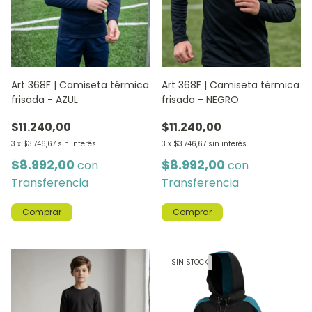
Art 368F | Camiseta térmica
Art 368F | Camiseta térmica
frisada - AZUL
frisada - NEGRO
$11.240,00
$11.240,00
3
x
$3.746,67
sin interés
3
x
$3.746,67
sin interés
$8.992,00
$8.992,00
con
con
Transferencia
Transferencia
Comprar
Comprar
SIN STOCK