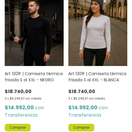
Art 1301F | Camiseta térmica
Art 1301F | Camiseta térmica
frisada S al XXL - NEGRO
frisada S al XXL - BLANCA
$18.740,00
$18.740,00
3
x
$6.246,67
sin interés
3
x
$6.246,67
sin interés
$14.992,00
$14.992,00
con
con
Transferencia
Transferencia
Comprar
Comprar