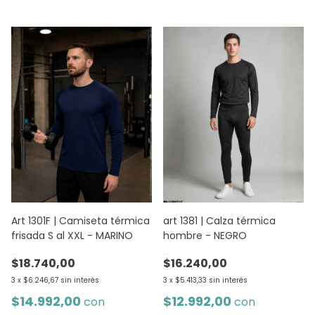
Art 1301F | Camiseta térmica
art 1381 | Calza térmica
frisada S al XXL - MARINO
hombre - NEGRO
$18.740,00
$16.240,00
3
x
$6.246,67
sin interés
3
x
$5.413,33
sin interés
$14.992,00
$12.992,00
con
con