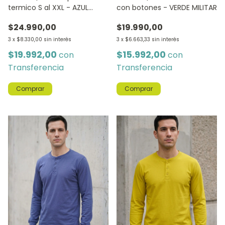
termico S al XXL - AZUL
con botones - VERDE MILITAR
MARINO
$24.990,00
$19.990,00
3
x
$8.330,00
sin interés
3
x
$6.663,33
sin interés
$19.992,00
$15.992,00
con
con
Transferencia
Transferencia
Comprar
Comprar