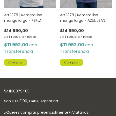
Art 1378 | Remera lisa
Art 1378 | Remera lisa
manga larga - PERLA
manga larga - AZUL JEAN
$14.990,00
$14.990,00
3
x
$4.996,67
sin interés
3
x
$4.996,67
sin interés
$11.992,00
$11.992,00
con
con
Transferencia
Transferencia
Comprar
Comprar
541168079405